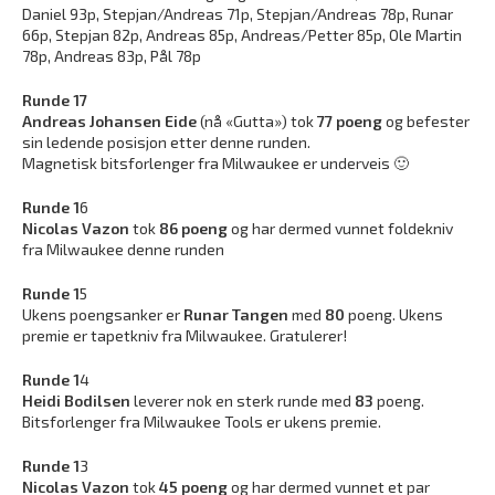
Daniel 93p, Stepjan/Andreas 71p, Stepjan/Andreas 78p, Runar
66p, Stepjan 82p, Andreas 85p, Andreas/Petter 85p, Ole Martin
78p, Andreas 83p, Pål 78p
Runde 17
Andreas Johansen Eide
(nå «Gutta») tok
77 poeng
og befester
sin ledende posisjon etter denne runden.
Magnetisk bitsforlenger fra Milwaukee er underveis 🙂
Runde 1
6
Nicolas Vazon
tok
86 poeng
og har dermed vunnet foldekniv
fra Milwaukee denne runden
Runde 1
5
Ukens poengsanker er
Runar Tangen
med
80
poeng. Ukens
premie er tapetkniv fra Milwaukee. Gratulerer!
Runde 1
4
Heidi Bodilsen
leverer nok en sterk runde med
83
poeng.
Bitsforlenger fra Milwaukee Tools er ukens premie.
Runde 1
3
Nicolas Vazon
tok
45 poeng
og har dermed vunnet et par