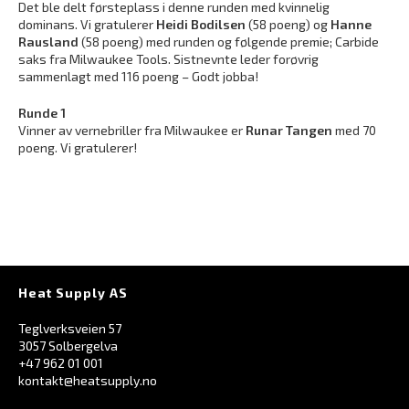
Det ble delt førsteplass i denne runden med kvinnelig
dominans. Vi gratulerer
Heidi Bodilsen
(58 poeng) og
Hanne
Rausland
(58 poeng) med runden og følgende premie; Carbide
saks fra Milwaukee Tools. Sistnevnte leder forøvrig
sammenlagt med 116 poeng – Godt jobba!
Runde 1
Vinner av vernebriller fra Milwaukee er
Runar Tangen
med 70
poeng. Vi gratulerer!
Heat Supply AS
Teglverksveien 57
3057 Solbergelva
+47 962 01 001
kontakt@heatsupply.no