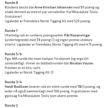
Runde 8
Rundens beste ble
Arne Kristian Johansen
med
57
poeng og
stakk dermed av med et par vernebriller fra Milwaukee Tools.
Gratulerer!
Ligaleder er fremdeles Norsk Tigging AS med 520 poeng.
Runde 7
Ufattelig nok er rundens poengsanker
Pål Rosenvinge
(undertegnede) med
73
poeng 🙂 og ingen premie utdeles
internt. Ligaleder er fremdeles Norsk Tigging AS med 475 poeng.
Runde 5/6
Pga. NM-runde ble noen kamper forskjøvet (og ergo litt
uoversiktlig). Vinner av dobbeltrunden ble
Nicolas Vazon
.
Premien er et bits-sett.
Ligaleder er Norsk Tigging AS 🙂
Runde 3/4
Heidi Bodilsen
leverer nok en sterk runde med
78
(!) poeng, og
leder nå også sammenlagt med 168 poeng. Vi gratulerer med
gipssag fra Milwaukee Tools som ukens premie.
Runde 2