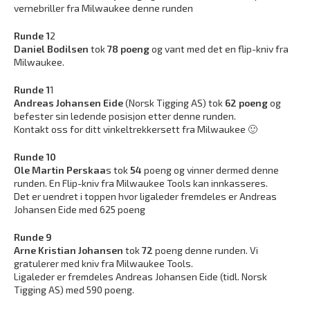
vernebriller fra Milwaukee denne runden
Runde 1
2
Daniel Bodilsen
tok
78 poeng
og vant med det en flip-kniv fra
Milwaukee.
Runde 1
1
Andreas Johansen Eide
(Norsk Tigging AS) tok
62 poeng
og
befester sin ledende posisjon etter denne runden.
Kontakt oss for ditt vinkeltrekkersett fra Milwaukee 🙂
Runde 10
Ole Martin Perskaa
s tok
54
poeng og vinner dermed denne
runden. En Flip-kniv fra Milwaukee Tools kan innkasseres.
Det er uendret i toppen hvor ligaleder fremdeles er Andreas
Johansen Eide med 625 poeng
Runde 9
Arne Kristian Johansen
tok
72
poeng denne runden. Vi
gratulerer med kniv fra Milwaukee Tools.
Ligaleder er fremdeles Andreas Johansen Eide (tidl. Norsk
Tigging AS) med 590 poeng.