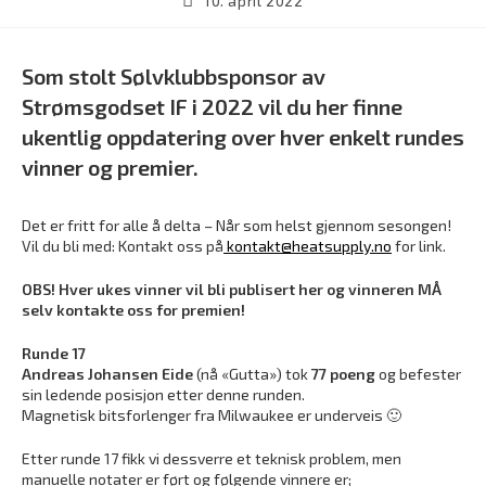
10. april 2022
Som stolt Sølvklubbsponsor av
Strømsgodset IF i 2022 vil du her finne
ukentlig oppdatering over hver enkelt rundes
vinner og premier.
Det er fritt for alle å delta – Når som helst gjennom sesongen!
Vil du bli med: Kontakt oss på
kontakt@heatsupply.no
for link.
OBS! Hver ukes vinner vil bli publisert her og vinneren MÅ
selv kontakte oss for premien!
Runde 17
Andreas Johansen Eide
(nå «Gutta») tok
77 poeng
og befester
sin ledende posisjon etter denne runden.
Magnetisk bitsforlenger fra Milwaukee er underveis 🙂
Etter runde 17 fikk vi dessverre et teknisk problem, men
manuelle notater er ført og følgende vinnere er;