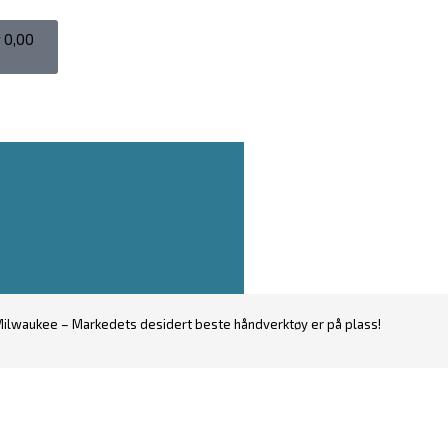
r
0,00
ilwaukee – Markedets desidert beste håndverktøy er på plass!