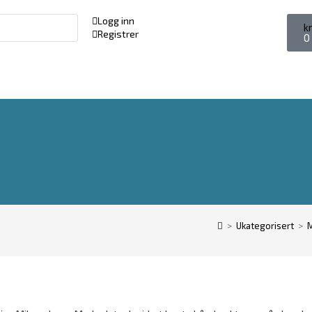
Logg inn
k
Registrer
0
>
Ukategorisert
>
M