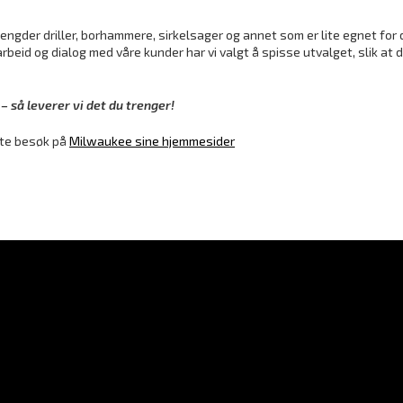
mengder driller, borhammere, sirkelsager og annet som er lite egnet for d
beid og dialog med våre kunder har vi valgt å spisse utvalget, slik at d
 så leverer vi det du trenger!
lite besøk på
Milwaukee sine hjemmesider