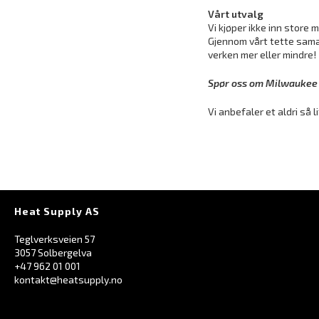
Vårt utvalg
Vi kjøper ikke inn store 
Gjennom vårt tette samar
verken mer eller mindre!
Spør oss om Milwaukee –
Vi anbefaler et aldri så 
Heat Supply AS
Teglverksveien 57
3057 Solbergelva
+47 962 01 001
kontakt@heatsupply.no