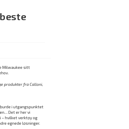
 beste
le Milwaukee sitt
ehov.
ge produkter fra Calloni,
t burde i utgangspunktet
en… Det er her vi
 – hvilket verktøy og
ndre egnede løsninger.