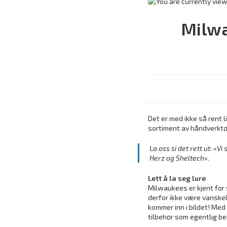
Milwa
Det er med ikke så rent l
sortiment av håndverktøy
La oss si det rett ut: «
Herz og Sheltech».
Lett å la seg lure
Milwaukees er kjent for
derfor ikke være vanskeli
kommer inn i bildet! Med
tilbehør som egentlig be