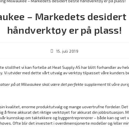
ukee – Markedets desidert
håndverktøy er på plass!
15. juli 2019
ite stolthet vi kan fortelle at Heat Supply AS har blitt forhandler av he
. Vi utvider med dette vårt utvalg av verktøy tilpasset våre kunders b
Vi satser på at Milwaukee skal være det perfekte supplement til våre øvri
 sin kvalitet, enorme produktutvalg og mange uovertrufne fordeler. De
g å finne akkurat det riktige verktøyet for akkurat din jobbsituasjon. M
 vår kunnskap om taktekkere og byggentreprenører – både kan og vet vi
høves. Ofte blir det investert i overdimensjonerte modeller og/eller mi