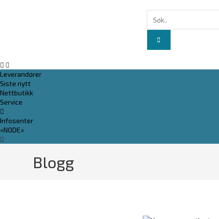
Leverandører
Siste nytt
Nettbutikk
Service
Infosenter
«NODE»
Blogg