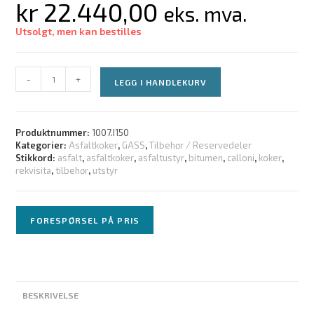
kr
22.440,00
eks. mva.
Utsolgt, men kan bestilles
-
+
LEGG I HANDLEKURV
Produktnummer:
1007.I150
Kategorier:
Asfaltkoker
,
GASS
,
Tilbehør / Reservedeler
Stikkord:
asfalt
,
asfaltkoker
,
asfaltustyr
,
bitumen
,
calloni
,
koker
,
rekvisita
,
tilbehør
,
utstyr
FORESPØRSEL PÅ PRIS
BESKRIVELSE