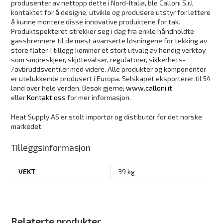
produsenter av nettopp dette i Nord-Italia, ble Calloni S.r.l
kontaktet for å designe, utvikle og produsere utstyr for lettere
å kunne montere disse innovative produktene for tak.
Produktspekteret strekker seg i dag fra enkle håndholdte
gassbrennere til de mest avanserte løsningene for tekking av
store flater. I tillegg kommer et stort utvalg av hendig verktøy
som smøreskjeer, skjøtevalser, regulatorer, sikkerhets-
/avbruddsventiler med videre. Alle produkter og komponenter
er utelukkende produsert i Europa. Selskapet eksporterer til 54
land over hele verden. Besøk gjerne;
www.calloni.it
eller
Kontakt oss
for mer informasjon.
Heat Supply AS er stolt importør og distibutør for det norske
markedet.
Tilleggsinformasjon
VEKT
39 kg
Relaterte produkter