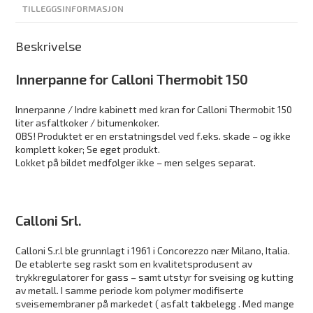
TILLEGGSINFORMASJON
Beskrivelse
Innerpanne for Calloni Thermobit 150
Innerpanne / Indre kabinett med kran for Calloni Thermobit 150
liter asfaltkoker / bitumenkoker.
OBS! Produktet er en erstatningsdel ved f.eks. skade – og ikke
komplett koker; Se eget produkt.
Lokket på bildet medfølger ikke – men selges separat.
Calloni Srl.
Calloni S.r.l ble grunnlagt i 1961 i Concorezzo nær Milano, Italia.
De etablerte seg raskt som en kvalitetsprodusent av
trykkregulatorer for gass – samt utstyr for sveising og kutting
av metall. I samme periode kom polymer modifiserte
sveisemembraner på markedet ( asfalt takbelegg . Med mange