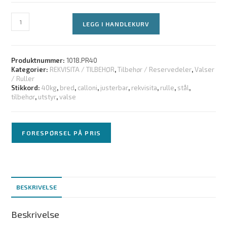
LEGG I HANDLEKURV
Produktnummer:
1018.PR40
Kategorier:
REKVISITA / TILBEHØR
,
Tilbehør / Reservedeler
,
Valser
/ Ruller
Stikkord:
40kg
,
bred
,
calloni
,
justerbar
,
rekvisita
,
rulle
,
stål
,
tilbehør
,
utstyr
,
valse
FORESPØRSEL PÅ PRIS
BESKRIVELSE
Beskrivelse