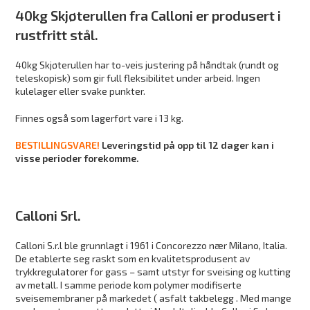
40kg Skjøterullen fra Calloni er produsert i
rustfritt stål.
40kg Skjøterullen har to-veis justering på håndtak (rundt og
teleskopisk) som gir full fleksibilitet under arbeid. Ingen
kulelager eller svake punkter.
Finnes også som lagerført vare i 13 kg.
BESTILLINGSVARE!
Leveringstid på opp til 12 dager kan i
visse perioder forekomme.
Calloni Srl.
Calloni S.r.l ble grunnlagt i 1961 i Concorezzo nær Milano, Italia.
De etablerte seg raskt som en kvalitetsprodusent av
trykkregulatorer for gass – samt utstyr for sveising og kutting
av metall. I samme periode kom polymer modifiserte
sveisemembraner på markedet ( asfalt takbelegg . Med mange