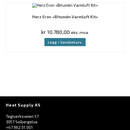
Herz Eron «Bitumén Varmluft Kit»
kr
10.780,00
eks. mva.
Legg i handlekurv
Heat Supply AS
Teglverksveien 57
3057 Solbergelva
+47 962 01 001