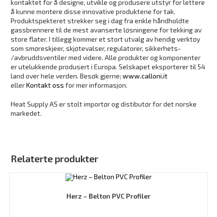
kontaktet for å designe, utvikle og produsere utstyr for lettere
å kunne montere disse innovative produktene for tak.
Produktspekteret strekker seg i dag fra enkle håndholdte
gassbrennere til de mest avanserte løsningene for tekking av
store flater. I tillegg kommer et stort utvalg av hendig verktøy
som smøreskjeer, skjøtevalser, regulatorer, sikkerhets-
/avbruddsventiler med videre. Alle produkter og komponenter
er utelukkende produsert i Europa. Selskapet eksporterer til 54
land over hele verden. Besøk gjerne;
www.calloni.it
eller
Kontakt oss
for mer informasjon.
Heat Supply AS er stolt importør og distibutør for det norske
markedet.
Relaterte produkter
Herz – Belton PVC Profiler