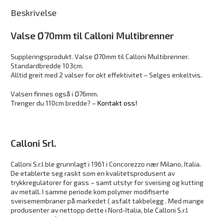
Beskrivelse
Valse Ø70mm til Calloni Multibrenner
Suppleringsprodukt. Valse Ø70mm til Calloni Multibrenner.
Standardbredde 103cm.
Alltid greit med 2 valser for økt effektivitet – Selges enkeltvis.
Valsen finnes også i Ø76mm.
Trenger du 110cm bredde? –
Kontakt oss!
Calloni Srl.
Calloni S.r.l ble grunnlagt i 1961 i Concorezzo nær Milano, Italia.
De etablerte seg raskt som en kvalitetsprodusent av
trykkregulatorer for gass – samt utstyr for sveising og kutting
av metall. I samme periode kom polymer modifiserte
sveisemembraner på markedet ( asfalt takbelegg . Med mange
produsenter av nettopp dette i Nord-Italia, ble Calloni S.r.l