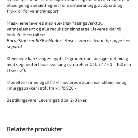
allsidige og spesielt egnet for sanitæranlegg, avløpsrør og
trykkrør for vanntransport.
Maskinene leveres med elektrisk fasingsverktøy,
varmeelement og alle reduksjonsinnsatser; leveres klar til
bruk, fullt installert.
Bord/Stativ er IKKE inkludert. Anses som ekstrautstyr og prises
separat
Klemmene kan svinges opptil 15 grader, noe som gjør det mulig
med segmentert bue-sveising i størrelser O.D. 32 / 40 – 160 mm
(1½» ‑ 6″).
Modellen finnes også (M+) med brede aluminiumsklemmer og
innleggsbakker i stål fra kr. 76.920,-
Bestillingsvare! Leveringstid ca. 2-3 uker
Relaterte produkter