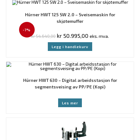
Hürner HWT 125 SW 2.0 – Sveisemaskin for
skjøtemuffer
-7%
kr
50.995,00
kr
54.640,00
eks. mva.
Legg i handlekurv
Hürner HWT 630 – Digital arbeidsstasjon for
segmentsveising av PP/PE (Kopi)
Les mer