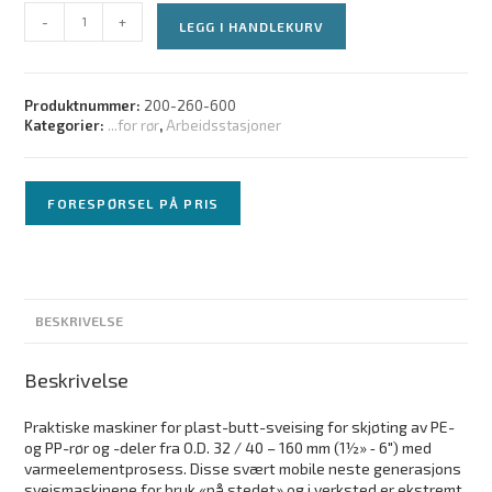
-
+
LEGG I HANDLEKURV
Produktnummer:
200-260-600
Kategorier:
...for rør
,
Arbeidsstasjoner
FORESPØRSEL PÅ PRIS
BESKRIVELSE
Beskrivelse
Praktiske maskiner for plast-butt-sveising for skjøting av PE-
og PP-rør og -deler fra O.D. 32 / 40 – 160 mm (1½» ‑ 6″) med
varmeelementprosess. Disse svært mobile neste generasjons
sveismaskinene for bruk «på stedet» og i verksted er ekstremt