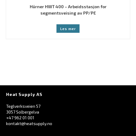
Hürner HWT 400 – Arbeidsstasjon for
segmentsveising av PP/PE
Les mer
Heat Supply AS
Teglverksveien 57
3057 Solbergelva
+47 962 01 001
kontakt@heatsupply.no