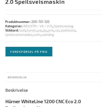
2.0 Speilsveismaskin
Produktnummer:
200-701-120
Kategorier:
INDUSTRI / VA / VVS
,
Speilsveising
Stikkord:
butt
,
hurner
,
pe
,
pp
,
pris
,
rør
,
speilsveis
,
speilsveisemaskin
,
sveis
,
welding
FORESPØRSEL PÅ PRIS
BESKRIVELSE
Beskrivelse
Hürner WhiteLine 1200 CNC Eco 2.0