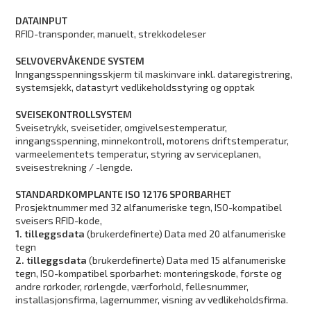
DATAINPUT
RFID-transponder, manuelt, strekkodeleser
SELVOVERVÅKENDE SYSTEM
Inngangsspenningsskjerm til maskinvare inkl. dataregistrering,
systemsjekk, datastyrt vedlikeholdsstyring og opptak
SVEISEKONTROLLSYSTEM
Sveisetrykk, sveisetider, omgivelsestemperatur,
inngangsspenning, minnekontroll, motorens driftstemperatur,
varmeelementets temperatur, styring av serviceplanen,
sveisestrekning / -lengde.
STANDARDKOMPLANTE ISO 12176 SPORBARHET
Prosjektnummer med 32 alfanumeriske tegn, ISO-kompatibel
sveisers RFID-kode,
1. tilleggsdata
(brukerdefinerte) Data med 20 alfanumeriske
tegn
2. tilleggsdata
(brukerdefinerte) Data med 15 alfanumeriske
tegn, ISO-kompatibel sporbarhet: monteringskode, første og
andre rørkoder, rørlengde, værforhold, fellesnummer,
installasjonsfirma, lagernummer, visning av vedlikeholdsfirma.