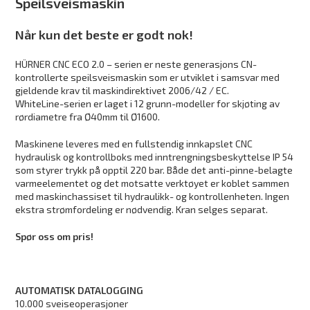
Speilsveismaskin
Når kun det beste er godt nok!
HÜRNER CNC ECO 2.0 – serien er neste generasjons CN-
kontrollerte speilsveismaskin som er utviklet i samsvar med
gjeldende krav til maskindirektivet 2006/42 / EC.
WhiteLine-serien er laget i 12 grunn-modeller for skjøting av
rørdiametre fra Ø40mm til Ø1600.
Maskinene leveres med en fullstendig innkapslet CNC
hydraulisk og kontrollboks med inntrengningsbeskyttelse IP 54
som styrer trykk på opptil 220 bar. Både det anti-pinne-belagte
varmeelementet og det motsatte verktøyet er koblet sammen
med maskinchassiset til hydraulikk- og kontrollenheten. Ingen
ekstra strømfordeling er nødvendig. Kran selges separat.
Spør oss om pris!
AUTOMATISK DATALOGGING
10.000 sveiseoperasjoner