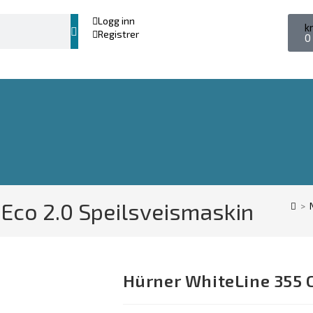
Logg inn
k
Registrer
0
Eco 2.0 Speilsveismaskin
>
Hürner WhiteLine 355 