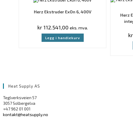
Herz Ekstruder ExOn 6, 400V
Herz 
inte
kr
112.541,00
eks. mva.
kr
Legg i handlekurv
Heat Supply AS
Teglverksveien 57
3057 Solbergelva
+47 962 01 001
kontakt@heatsupply.no