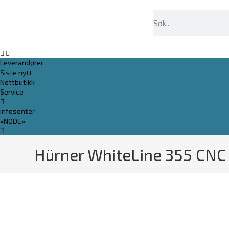
Leverandører
Siste nytt
Nettbutikk
Service
Infosenter
«NODE»
Hürner WhiteLine 355 CNC 