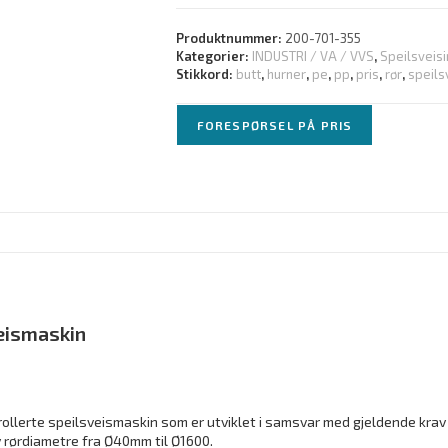
Produktnummer:
200-701-355
Kategorier:
INDUSTRI / VA / VVS
,
Speilsveis
Stikkord:
butt
,
hurner
,
pe
,
pp
,
pris
,
rør
,
speils
FORESPØRSEL PÅ PRIS
veismaskin
llerte speilsveismaskin som er utviklet i samsvar med gjeldende krav 
v rørdiametre fra Ø40mm til Ø1600.