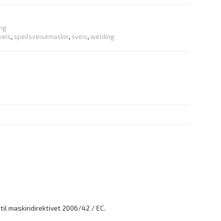
ing
veis
,
speilsveisemaskin
,
sveis
,
welding
til maskindirektivet 2006/42 / EC.