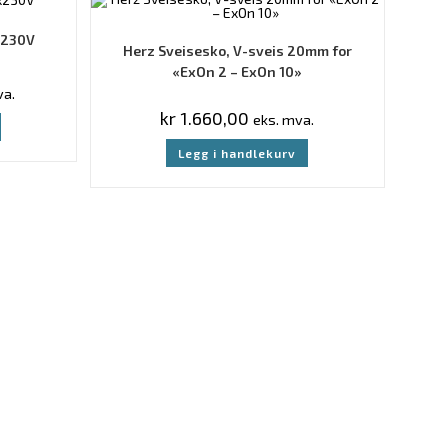
x230V
Herz Sveisesko, V-sveis 20mm for
«ExOn 2 – ExOn 10»
va.
kr
1.660,00
eks. mva.
Legg i handlekurv