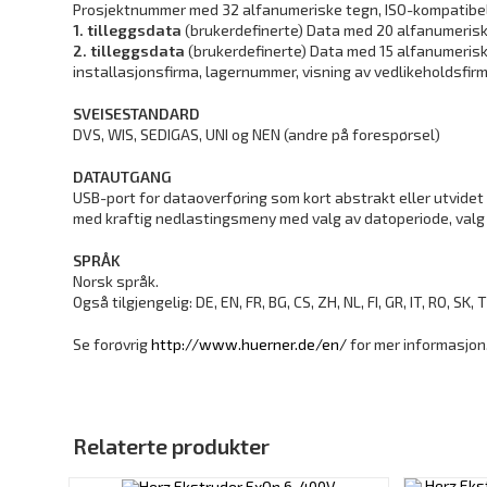
Prosjektnummer med 32 alfanumeriske tegn, ISO-kompatibel
1. tilleggsdata
(brukerdefinerte) Data med 20 alfanumeris
2. tilleggsdata
(brukerdefinerte) Data med 15 alfanumerisk
installasjonsfirma, lagernummer, visning av vedlikeholdsfirm
SVEISESTANDARD
DVS, WIS, SEDIGAS, UNI og NEN (andre på forespørsel)
DATAUTGANG
USB-port for dataoverføring som kort abstrakt eller utvidet 
med kraftig nedlastingsmeny med valg av datoperiode, valg 
SPRÅK
Norsk språk.
Også tilgjengelig: DE, EN, FR, BG, CS, ZH, NL, FI, GR, IT, RO, SK
Se forøvrig
http://www.huerner.de/en/
for mer informasjon
Relaterte produkter