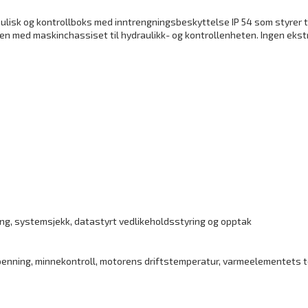
lisk og kontrollboks med inntrengningsbeskyttelse IP 54 som styrer tr
 med maskinchassiset til hydraulikk- og kontrollenheten. Ingen ekstr
ing, systemsjekk, datastyrt vedlikeholdsstyring og opptak
enning, minnekontroll, motorens driftstemperatur, varmeelementets te