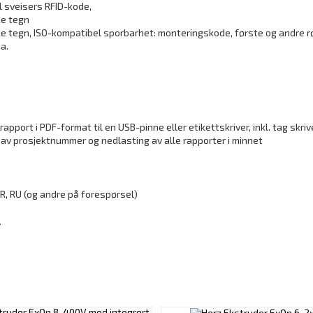
 sveisers RFID-kode,
ke tegn
e tegn, ISO-kompatibel sporbarhet: monteringskode, første og andre rø
a.
rapport i PDF-format til en USB-pinne eller etikettskriver, inkl. tag s
av prosjektnummer og nedlasting av alle rapporter i minnet
, TR, RU (og andre på forespørsel)
.