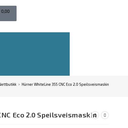
r
0,00
Nettbutikk
>
Hürner WhiteLine 355 CNC Eco 2.0 Speilsveismaskin
CNC Eco 2.0 Speilsveismaskin