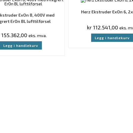
Herz Ekstruder ExOn 6, 2
Ekstruder ExOn 8, 400V med
grert ErOn BL lufttilførsel
kr
112.541,00
eks. m
155.362,00
eks. mva.
Legg i handlekurv
Legg i handlekurv