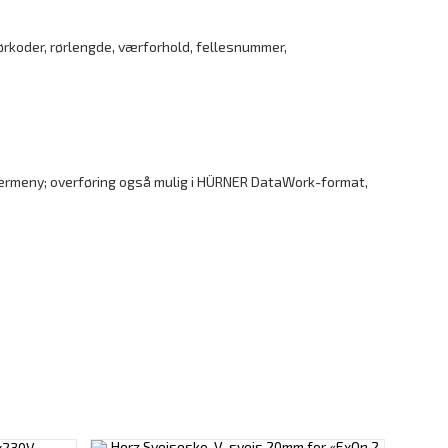
rkoder, rørlengde, værforhold, fellesnummer,
krivermeny; overføring også mulig i HÜRNER DataWork-format,