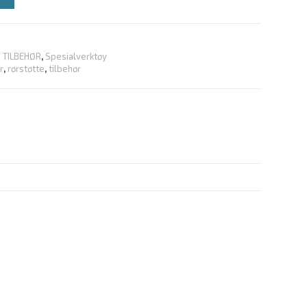
/ TILBEHØR
,
Spesialverktøy
r
,
rørstøtte
,
tilbehør