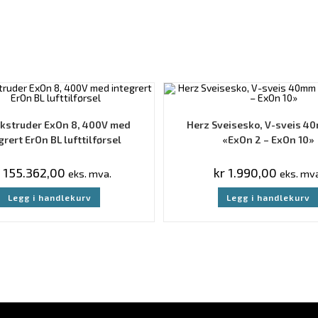
Ekstruder ExOn 8, 400V med
Herz Sveisesko, V-sveis 4
grert ErOn BL lufttilførsel
«ExOn 2 – ExOn 10»
155.362,00
kr
1.990,00
eks. mva.
eks. mva
Legg i handlekurv
Legg i handlekurv