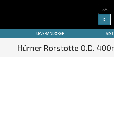
LEVERANDØRER
SIS
Hürner Rørstøtte O.D. 40