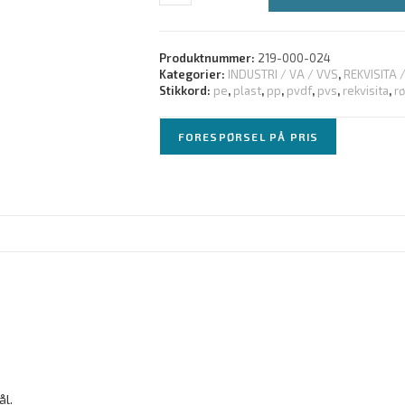
Produktnummer:
219-000-024
Kategorier:
INDUSTRI / VA / VVS
,
REKVISITA 
Stikkord:
pe
,
plast
,
pp
,
pvdf
,
pvs
,
rekvisita
,
rø
FORESPØRSEL PÅ PRIS
ål.