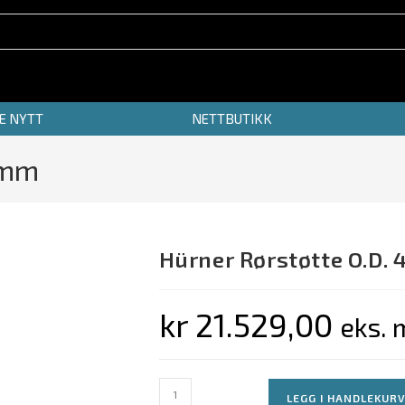
TE NYTT
NETTBUTIKK
0mm
Hürner Rørstøtte O.D.
kr
21.529,00
eks. 
LEGG I HANDLEKUR