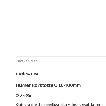
BESKRIVELSE
Beskrivelse
Hürner Rørstøtte O.D. 400mm
(O.D. 400mm)
Kraftig støtte til rør med justerbar vinkel og grad i lakkert st