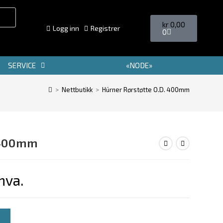
kr
0,00
Logg inn
Registrer
0
SERVICE
«NODE»
>
Nettbutikk
>
Hürner Rørstøtte O.D. 400mm
 400mm
mva.
V