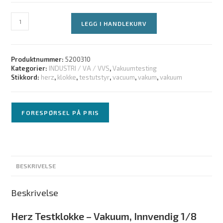
LEGG I HANDLEKURV
Produktnummer:
5200310
Kategorier:
INDUSTRI / VA / VVS
,
Vakuumtesting
Stikkord:
herz
,
klokke
,
testutstyr
,
vacuum
,
vakum
,
vakuum
FORESPØRSEL PÅ PRIS
BESKRIVELSE
Beskrivelse
Herz Testklokke – Vakuum, Innvendig 1/8