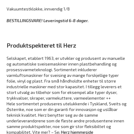
Vakuumtestklokke, innvendig 1/8
BESTILLINGSVARE! Leveringstid 6-8 dager.
Produktspekteret til Herz
Selskapet, etablert 1963, er utvikler og produsent av manuelle
og automatiske sveisemaskiner innen plastbehandling og
prosessvarmeteknologi. Sortimentet inkluderer
varmluftsmaskiner for sveising av mange forskjellige typer
folie, vinyl og plast. Fra små håndholdte enheter til større
industrielle maskiner med stor kapasitet. I tillegg leverers et
stort utvalg av tilbehør som for eksempel alle typer dyser,
trykkvalser, skraper, varmekuttere, varmeelementer ++
Hele sortimentet produseres utelukkende i Tyskland, Sveits og
Østerrike, noe som er din garanti for innovasjon og uslåbar
teknisk kvalitet. Herz benytter seg av de samme
underleverandørene som de fleste andre produsentene innen
samme produktspekter, noe som gir stor fleksibiltet og
kompabilitet. Vite mer? – Se;
Herz hjemmeside