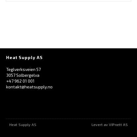
Heat Supply AS
Teglverksveien 57
3057 Solbergelva
+47 962 01 001
kontakt@heatsupply.no
Heat Supply AS
Levert av VIPnett AS