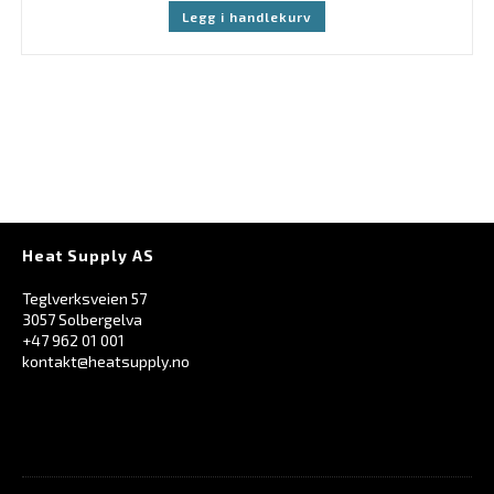
Legg i handlekurv
Heat Supply AS
Teglverksveien 57
3057 Solbergelva
+47 962 01 001
kontakt@heatsupply.no