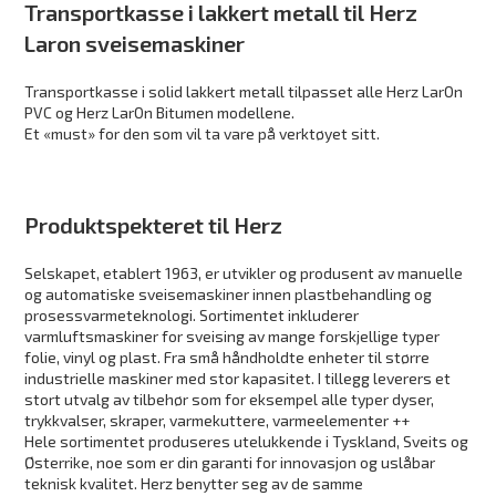
Transportkasse i lakkert metall til Herz
Laron sveisemaskiner
Transportkasse i solid lakkert metall tilpasset alle Herz LarOn
PVC og Herz LarOn Bitumen modellene.
Et «must» for den som vil ta vare på verktøyet sitt.
Produktspekteret til Herz
Selskapet, etablert 1963, er utvikler og produsent av manuelle
og automatiske sveisemaskiner innen plastbehandling og
prosessvarmeteknologi. Sortimentet inkluderer
varmluftsmaskiner for sveising av mange forskjellige typer
folie, vinyl og plast. Fra små håndholdte enheter til større
industrielle maskiner med stor kapasitet. I tillegg leverers et
stort utvalg av tilbehør som for eksempel alle typer dyser,
trykkvalser, skraper, varmekuttere, varmeelementer ++
Hele sortimentet produseres utelukkende i Tyskland, Sveits og
Østerrike, noe som er din garanti for innovasjon og uslåbar
teknisk kvalitet. Herz benytter seg av de samme