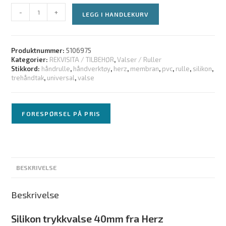
-
+
LEGG I HANDLEKURV
Produktnummer:
5106975
Kategorier:
REKVISITA / TILBEHØR
,
Valser / Ruller
Stikkord:
håndrulle
,
håndverktøy
,
herz
,
membran
,
pvc
,
rulle
,
silikon
,
trehåndtak
,
universal
,
valse
FORESPØRSEL PÅ PRIS
BESKRIVELSE
Beskrivelse
Silikon trykkvalse 40mm fra Herz