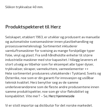
Silikon trykkvalse 40 mm.
Produktspekteret til Herz
Selskapet, etablert 1963, er utvikler og produsent av manuelle
og automatiske sveisemaskiner innen plastbehandling og
prosessvarmeteknologi. Sortimentet inkluderer
varmluftsmaskiner for sveising av mange forskjellige typer
folie, vinyl og plast. Fra små håndholdte enheter til større
industrielle maskiner med stor kapasitet. I tillegg leverers et
stort utvalg av tilbehør som for eksempel alle typer dyser,
trykkvalser, skraper, varmekuttere, varmeelementer ++
Hele sortimentet produseres utelukkende i Tyskland, Sveits og
Østerrike, noe som er din garanti for innovasjon og uslåbar
teknisk kvalitet. Herz benytter seg av de samme
underleverandørene som de fleste andre produsentene innen
samme produktspekter, noe som gir stor fleksibiltet og
kompabilitet. Vite mer? – Se;
Herz hjemmeside
Vi er stolt importør og distibutør for det norske markedet.