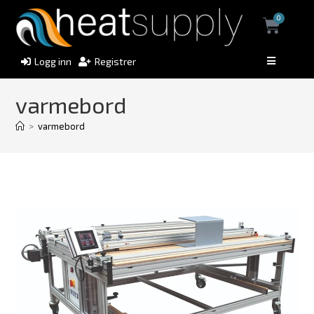
0
Logg inn
Registrer
varmebord
>
varmebord