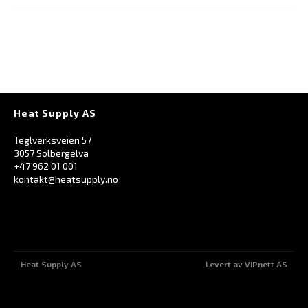
Heat Supply AS
Teglverksveien 57
3057 Solbergelva
+47 962 01 001
kontakt@heatsupply.no
Heat Supply AS
Levert av VIPnett AS