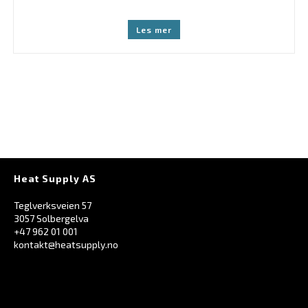
Les mer
Heat Supply AS
Teglverksveien 57
3057 Solbergelva
+47 962 01 001
kontakt@heatsupply.no