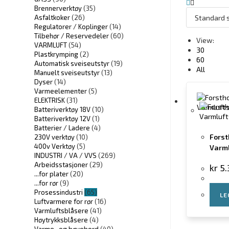
Brennerverktøy
(35)
Asfaltkoker
(26)
Regulatorer / Koplinger
(14)
Tilbehør / Reservedeler
(60)
View:
VARMLUFT
(54)
30
Plastkrymping
(2)
60
Automatisk sveiseutstyr
(19)
All
Manuelt sveiseutstyr
(13)
Dyser
(14)
Varmeelementer
(5)
ELEKTRISK
(31)
Batteriverktøy 18V
(10)
Batteriverktøy 12V
(1)
Batterier / Ladere
(4)
Forst
230V verktøy
(10)
400v Verktøy
(5)
Varml
INDUSTRI / VA / VVS
(269)
Arbeidsstasjoner
(29)
kr
5.
...for plater
(20)
...for rør
(9)
Prosessindustri
(65)
LE
Luftvarmere for rør
(16)
Varmluftsblåsere
(41)
Høytrykksblåsere
(4)