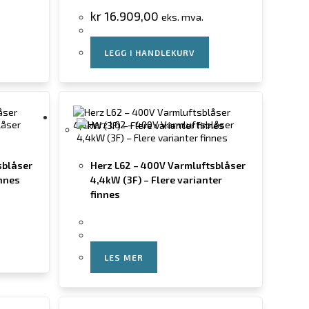
kr
16.909,00
eks. mva.
LEGG I HANDLEKURV
sblåser
Herz L62 – 400V Varmluftsblåser
innes
4,4kW (3F) – Flere varianter
finnes
LES MER