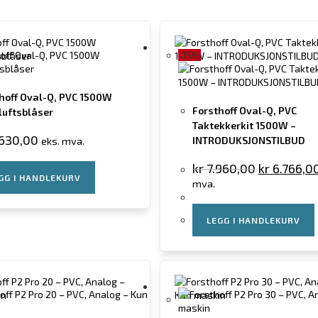
-15%
hoff Oval-Q, PVC 1500W
Forsthoff Oval-Q, PVC
uftsblåser
Taktekkerkit 1500W –
630,00
INTRODUKSJONSTILBUD
eks. mva.
kr
7.960,00
kr
6.766,0
GG I HANDLEKURV
mva.
LEGG I HANDLEKURV