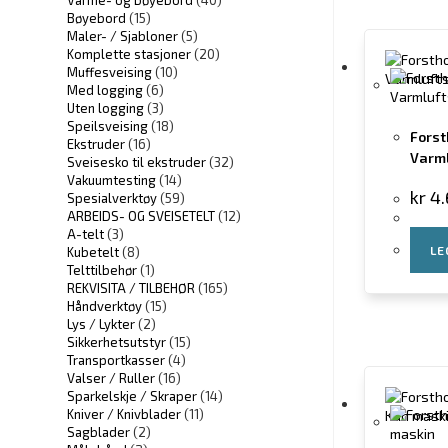
Varme- og bøyebord
(40)
Bøyebord
(15)
Maler- / Sjabloner
(5)
Komplette stasjoner
(20)
Muffesveising
(10)
Med logging
(6)
Uten logging
(3)
Speilsveising
(18)
Forst
Ekstruder
(16)
Varml
Sveisesko til ekstruder
(32)
Vakuumtesting
(14)
kr
4.
Spesialverktøy
(59)
ARBEIDS- OG SVEISETELT
(12)
A-telt
(3)
LE
Kubetelt
(8)
Telttilbehør
(1)
REKVISITA / TILBEHØR
(165)
Håndverktøy
(15)
Lys / Lykter
(2)
Sikkerhetsutstyr
(15)
Transportkasser
(4)
Valser / Ruller
(16)
Sparkelskje / Skraper
(14)
Kniver / Knivblader
(11)
Sagblader
(2)