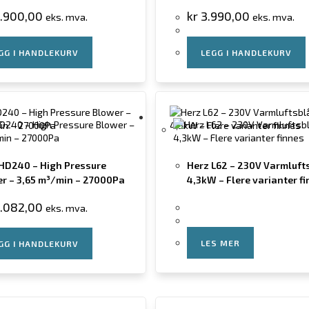
.900,00
kr
3.990,00
eks. mva.
eks. mva.
GG I HANDLEKURV
LEGG I HANDLEKURV
HD240 – High Pressure
Herz L62 – 230V Varmluft
r – 3,65 m³/min – 27000Pa
4,3kW – Flere varianter f
.082,00
eks. mva.
LES MER
GG I HANDLEKURV