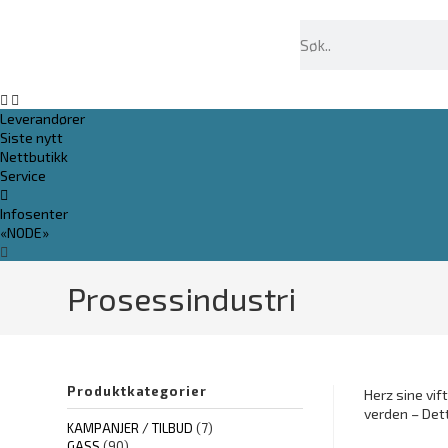
Leverandører
Siste nytt
Nettbutikk
Service
Infosenter
«NODE»
Prosessindustri
Produktkategorier
Herz sine vif
verden – Dett
KAMPANJER / TILBUD
(7)
GASS
(90)