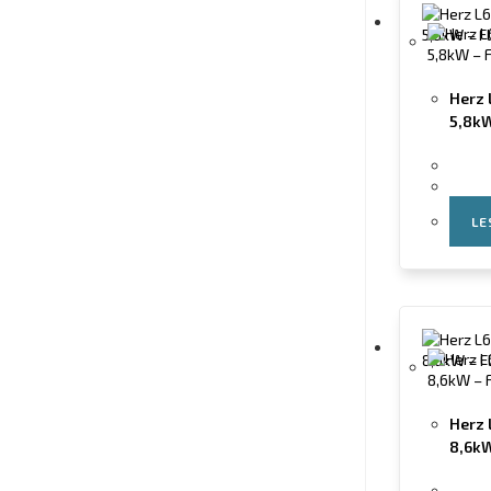
Herz 
5,8kW
LE
Herz 
8,6kW