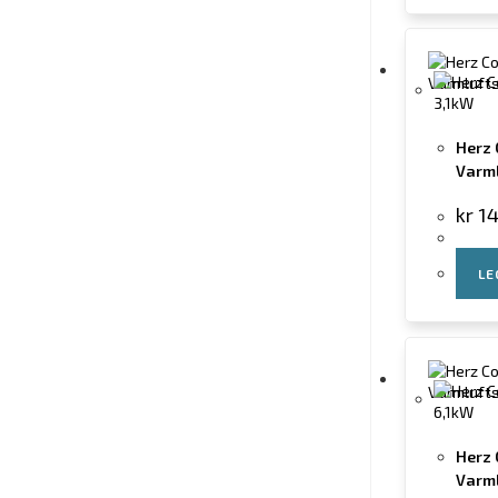
Herz 
Varml
kr
14
LE
Herz 
Varml