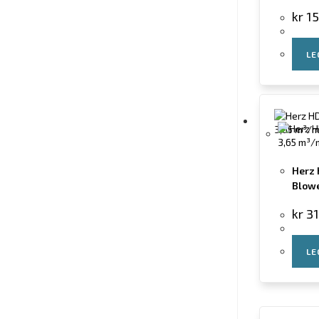
kr
15
LE
Herz 
Blowe
kr
31
LE