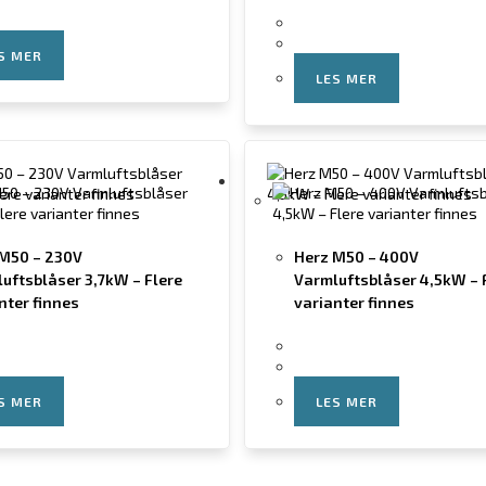
S MER
LES MER
 M50 – 230V
Herz M50 – 400V
uftsblåser 3,7kW – Flere
Varmluftsblåser 4,5kW – 
nter finnes
varianter finnes
S MER
LES MER