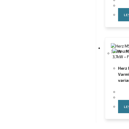
LE
Herz
Varml
varia
LE