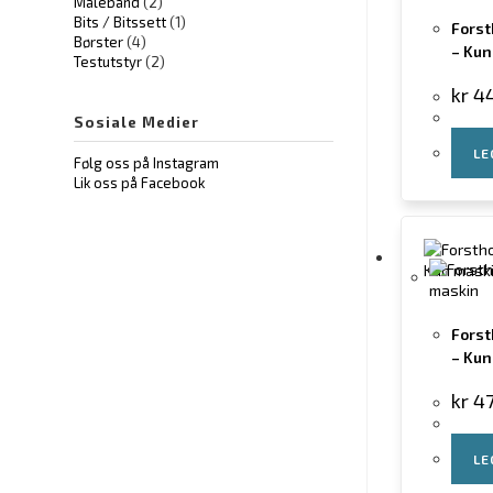
Målebånd
(2)
Bits / Bitssett
(1)
Forst
Børster
(4)
– Kun
Testutstyr
(2)
kr
44
Sosiale Medier
LE
Følg oss på Instagram
Lik oss på Facebook
Forst
– Kun
kr
47
LE