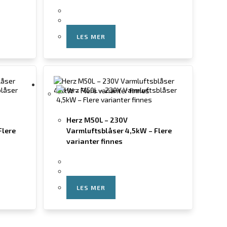
LES MER
Herz M50L – 230V
Flere
Varmluftsblåser 4,5kW – Flere
varianter finnes
LES MER