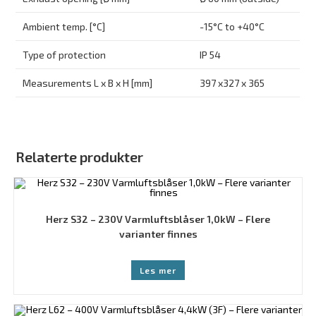
Ambient temp. [°C]
-15°C to +40°C
Type of protection
IP 54
Measurements L x B x H [mm]
397 x327 x 365
Relaterte produkter
Herz S32 – 230V Varmluftsblåser 1,0kW – Flere
varianter finnes
Les mer