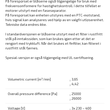
På forespørsel er blåserne også tilgjengelige for bruk med
frekvensomformere for hastighetskontroll. I dette tilfellet er
motorer utstyrt med en faseseparator.
På forespørsel kan enheten utstyres med en PTC-motstand,
hvis signal kan analyseres ved hjelp av en valgfri utløserenhet.
Tekniske data endres ikke.
I standardversjonen er blåserne utstyrt med et filter i rustfritt
stål på inntakssiden, som kan brukes igjen etter at det er
rengjort med trykkluft. Når det brukes et finfilter, kan filteret i
rustfritt stål fjernes.
Spesial-versjon er også tilgjengelig med UL-sertifisering.
Volumetric current [m³/min]
₁ 3,65
₂ 4,42
Overall pressure difference [Pa]
₁ 25000
₂ 26000
Voltage [V]
₁ 3x 230 – 400