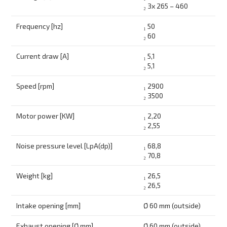
₂ 3x 265 – 460
Frequency [hz]
₁ 50
₂ 60
Current draw [A]
₁ 5,1
₂ 5,1
Speed [rpm]
₁ 2900
₂ 3500
Motor power [KW]
₁ 2,20
₂ 2,55
Noise pressure level [LpA(dp)]
₁ 68,8
₂ 70,8
Weight [kg]
₁ 26,5
₂ 26,5
Intake opening [mm]
Ø 60 mm (outside)
Exhaust opening [Ø mm]
Ø 60 mm (outside)