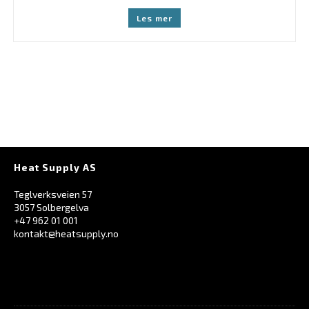
Les mer
Heat Supply AS
Teglverksveien 57
3057 Solbergelva
+47 962 01 001
kontakt@heatsupply.no