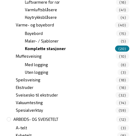
Luftvarmere for rør
(16)
Varmluftsblåsere
(41)
Høytrykksblåsere
(4)
Varme- og bøyebord
(40)
Bøyebord
(15)
Maler- / Sjabloner
(5)
Komplette stasjoner
(20)
Muffesveising
(10)
Med logging
(6)
Uten logging
(3)
Speilsveising
(18)
Ekstruder
(16)
Sveisesko til ekstruder
(32)
Vakuumtesting
(14)
Spesialverktøy
(59)
ARBEIDS- OG SVEISETELT
(12)
A-telt
(3)
Kubetelt
(8)