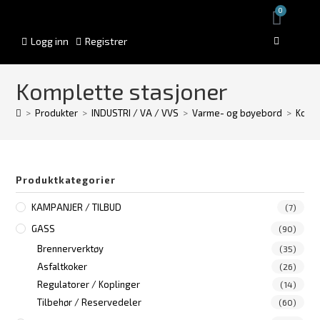
0
Logg inn
Registrer
Komplette stasjoner
>
Produkter
>
INDUSTRI / VA / VVS
>
Varme- og bøyebord
>
Kompl
Produktkategorier
KAMPANJER / TILBUD
(7)
GASS
(90)
Brennerverktøy
(35)
Asfaltkoker
(26)
Regulatorer / Koplinger
(14)
Tilbehør / Reservedeler
(60)