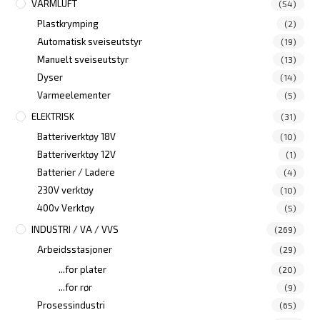
VARMLUFT
(54)
Plastkrymping
(2)
Automatisk sveiseutstyr
(19)
Manuelt sveiseutstyr
(13)
Dyser
(14)
Varmeelementer
(5)
ELEKTRISK
(31)
Batteriverktøy 18V
(10)
Batteriverktøy 12V
(1)
Batterier / Ladere
(4)
230V verktøy
(10)
400v Verktøy
(5)
INDUSTRI / VA / VVS
(269)
Arbeidsstasjoner
(29)
...for plater
(20)
...for rør
(9)
Prosessindustri
(65)