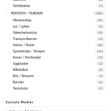
Telttilbehør
(1)
REKVISITA / TILBEHØR
(165)
Håndverktøy
(15)
Lys / Lykter
(2)
Sikkerhetsutstyr
(15)
Transportkasser
(4)
Valser / Ruller
(16)
Sparkelskje / Skraper
(14)
Kniver / Knivblader
(11)
Sagblader
(2)
Målebånd
(2)
Bits / Bitssett
(1)
Børster
(4)
Testutstyr
(2)
Sosiale Medier