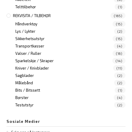
Telttilbehør
(1)
REKVISITA / TILBEHØR
(165)
Håndverktøy
(15)
Lys / Lykter
(2)
Sikkerhetsutstyr
(15)
Transportkasser
(4)
Valser / Ruller
(16)
Sparkelskje / Skraper
(14)
Kniver / Knivblader
(11)
Sagblader
(2)
Målebånd
(2)
Bits / Bitssett
(1)
Børster
(4)
Testutstyr
(2)
Sosiale Medier