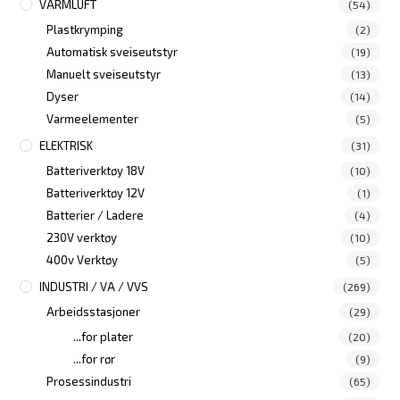
VARMLUFT
(54)
Plastkrymping
(2)
Automatisk sveiseutstyr
(19)
Manuelt sveiseutstyr
(13)
Dyser
(14)
Varmeelementer
(5)
ELEKTRISK
(31)
Batteriverktøy 18V
(10)
Batteriverktøy 12V
(1)
Batterier / Ladere
(4)
230V verktøy
(10)
400v Verktøy
(5)
INDUSTRI / VA / VVS
(269)
Arbeidsstasjoner
(29)
...for plater
(20)
...for rør
(9)
Prosessindustri
(65)