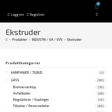
0
Logg inn
Registrer
Ekstruder
>
Produkter
>
INDUSTRI / VA / VVS
>
Ekstruder
Produktkategorier
KAMPANJER / TILBUD
(7)
GASS
(90)
Brennerverktøy
(35)
Asfaltkoker
(26)
Regulatorer / Koplinger
(14)
Tilbehør / Reservedeler
(60)