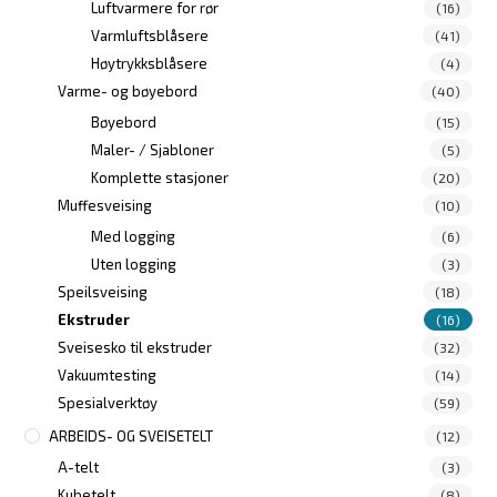
Luftvarmere for rør
(16)
Varmluftsblåsere
(41)
Høytrykksblåsere
(4)
Varme- og bøyebord
(40)
Bøyebord
(15)
Maler- / Sjabloner
(5)
Komplette stasjoner
(20)
Muffesveising
(10)
Med logging
(6)
Uten logging
(3)
Speilsveising
(18)
Ekstruder
(16)
Sveisesko til ekstruder
(32)
Vakuumtesting
(14)
Spesialverktøy
(59)
ARBEIDS- OG SVEISETELT
(12)
A-telt
(3)
Kubetelt
(8)