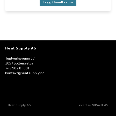
Legg i handlekurv
Heat Supply AS
Teglverksveien 57
3057 Solbergelva
+47 962 01 001
kontakt@heatsupply.no
Heat Supply AS
Levert av VIPnett AS