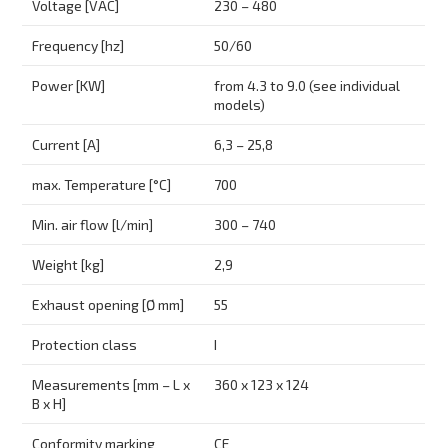
Voltage [VAC]
230 – 480
Frequency [hz]
50/60
Power [KW]
from 4.3 to 9.0 (see individual
models)
Current [A]
6,3 – 25,8
max. Temperature [°C]
700
Min. air flow [l/min]
300 – 740
Weight [kg]
2,9
Exhaust opening [Ø mm]
55
Protection class
I
Measurements [mm – L x
360 x 123 x 124
B x H]
Conformity marking
CE