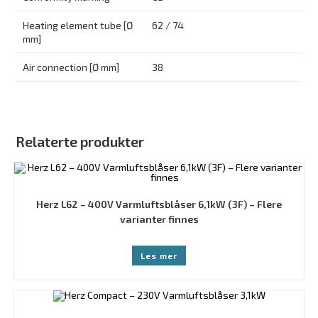
Heating element tube [Ø
62 / 74
mm]
Air connection [Ø mm]
38
Relaterte produkter
Herz L62 – 400V Varmluftsblåser 6,1kW (3F) – Flere
varianter finnes
Les mer