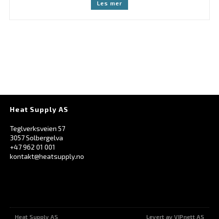
Les mer
Heat Supply AS
Teglverksveien 57
3057 Solbergelva
+47 962 01 001
kontakt@heatsupply.no
Heat Supply AS
Levert av VIPnett AS