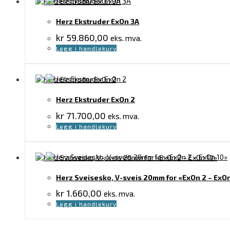
Herz Ekstruder ExOn 3A
kr
59.860,00
eks. mva.
Legg i handlekurv
Herz Ekstruder ExOn 2
kr
71.700,00
eks. mva.
Legg i handlekurv
Herz Sveisesko, V-sveis 20mm for «ExOn 2 – ExO
kr
1.660,00
eks. mva.
Legg i handlekurv