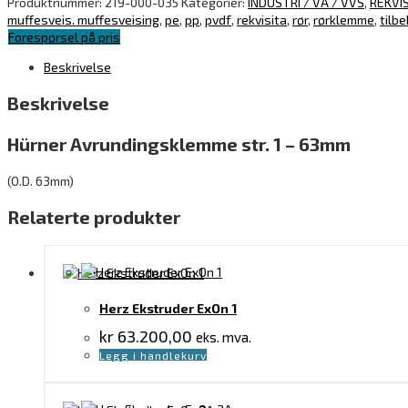
Produktnummer:
219-000-035
Kategorier:
INDUSTRI / VA / VVS
,
REKVIS
muffesveis. muffesveising
,
pe
,
pp
,
pvdf
,
rekvisita
,
rør
,
rørklemme
,
tilbe
Forespørsel på pris
Beskrivelse
Beskrivelse
Hürner Avrundingsklemme str. 1 – 63mm
(O.D. 63mm)
Relaterte produkter
Herz Ekstruder ExOn 1
kr
63.200,00
eks. mva.
Legg i handlekurv