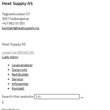
Heat Supply AS
Teglverksveien 57
3057 Solbergelva
+47 962 01 001
kontakt@heatsupply.no
Heat Supply AS
Levert av VIPnett AS
Lukk meny
Leverandører
Siste nytt
Nettbutikk
Service
Infosenter
Kontakt
Search this website
×
Handlekurv