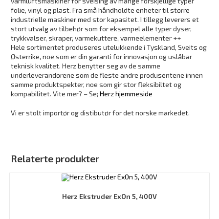
varmluftsmaskiner for sveising av mange forskjellige typer
folie, vinyl og plast. Fra små håndholdte enheter til større
industrielle maskiner med stor kapasitet. I tillegg leverers et
stort utvalg av tilbehør som for eksempel alle typer dyser,
trykkvalser, skraper, varmekuttere, varmeelementer ++
Hele sortimentet produseres utelukkende i Tyskland, Sveits og
Østerrike, noe som er din garanti for innovasjon og uslåbar
teknisk kvalitet. Herz benytter seg av de samme
underleverandørene som de fleste andre produsentene innen
samme produktspekter, noe som gir stor fleksibiltet og
kompabilitet. Vite mer? – Se;
Herz hjemmeside
Vi er stolt importør og distibutør for det norske markedet.
Relaterte produkter
Herz Ekstruder ExOn 5, 400V