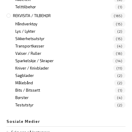
Telttilbehør
(1)
REKVISITA / TILBEHØR
(165)
Håndverktøy
(15)
Lys / Lykter
(2)
Sikkerhetsutstyr
(15)
Transportkasser
(4)
Valser / Ruller
(16)
Sparkelskje / Skraper
(14)
Kniver / Knivblader
(11)
Sagblader
(2)
Målebånd
(2)
Bits / Bitssett
(1)
Børster
(4)
Testutstyr
(2)
Sosiale Medier