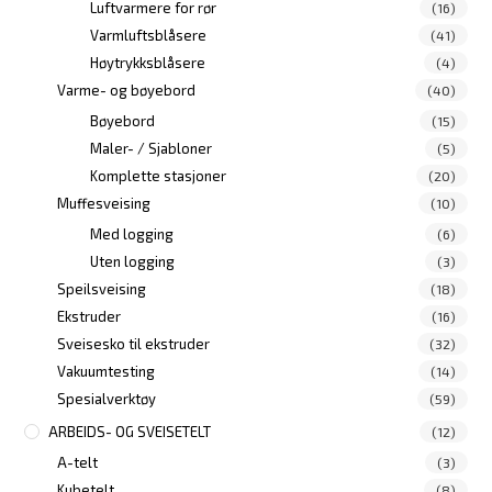
Luftvarmere for rør
(16)
Varmluftsblåsere
(41)
Høytrykksblåsere
(4)
Varme- og bøyebord
(40)
Bøyebord
(15)
Maler- / Sjabloner
(5)
Komplette stasjoner
(20)
Muffesveising
(10)
Med logging
(6)
Uten logging
(3)
Speilsveising
(18)
Ekstruder
(16)
Sveisesko til ekstruder
(32)
Vakuumtesting
(14)
Spesialverktøy
(59)
ARBEIDS- OG SVEISETELT
(12)
A-telt
(3)
Kubetelt
(8)