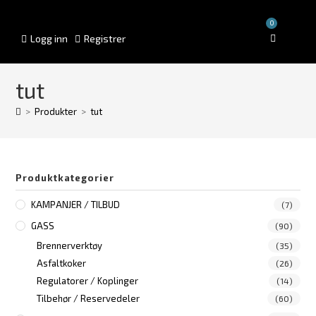
0
Logg inn
Registrer
tut
>
Produkter
>
tut
Produktkategorier
KAMPANJER / TILBUD
(7)
GASS
(90)
Brennerverktøy
(35)
Asfaltkoker
(26)
Regulatorer / Koplinger
(14)
Tilbehør / Reservedeler
(60)