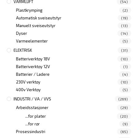
VARMLUFT
(54)
Plastkrymping
(2)
Automatisk sveiseutstyr
(19)
Manuelt sveiseutstyr
(13)
Dyser
(14)
Varmeelementer
(5)
ELEKTRISK
(31)
Batteriverktøy 18V
(10)
Batteriverktøy 12V
(1)
Batterier / Ladere
(4)
230V verktøy
(10)
400v Verktøy
(5)
INDUSTRI / VA / VVS
(269)
Arbeidsstasjoner
(29)
...for plater
(20)
...for rør
(9)
Prosessindustri
(65)