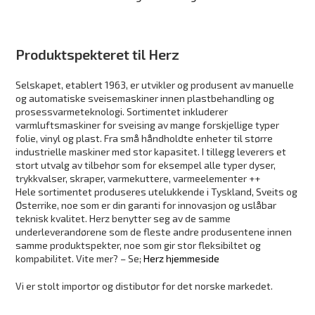
Produktspekteret til Herz
Selskapet, etablert 1963, er utvikler og produsent av manuelle
og automatiske sveisemaskiner innen plastbehandling og
prosessvarmeteknologi. Sortimentet inkluderer
varmluftsmaskiner for sveising av mange forskjellige typer
folie, vinyl og plast. Fra små håndholdte enheter til større
industrielle maskiner med stor kapasitet. I tillegg leverers et
stort utvalg av tilbehør som for eksempel alle typer dyser,
trykkvalser, skraper, varmekuttere, varmeelementer ++
Hele sortimentet produseres utelukkende i Tyskland, Sveits og
Østerrike, noe som er din garanti for innovasjon og uslåbar
teknisk kvalitet. Herz benytter seg av de samme
underleverandørene som de fleste andre produsentene innen
samme produktspekter, noe som gir stor fleksibiltet og
kompabilitet. Vite mer? – Se;
Herz hjemmeside
Vi er stolt importør og distibutør for det norske markedet.