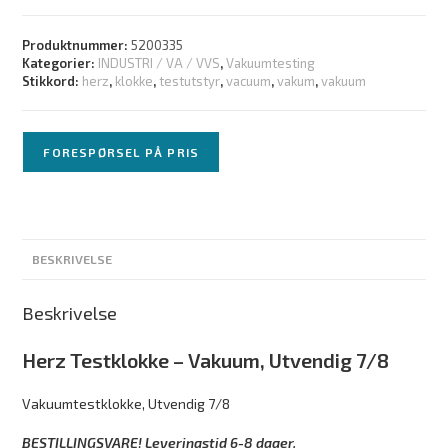
Produktnummer:
5200335
Kategorier:
INDUSTRI / VA / VVS
,
Vakuumtesting
Stikkord:
herz
,
klokke
,
testutstyr
,
vacuum
,
vakum
,
vakuum
FORESPØRSEL PÅ PRIS
BESKRIVELSE
Beskrivelse
Herz Testklokke – Vakuum, Utvendig 7/8
Vakuumtestklokke, Utvendig 7/8
BESTILLINGSVARE! Leveringstid 6-8 dager.