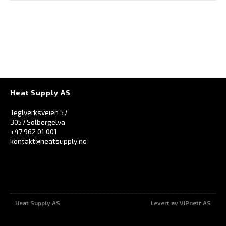
Heat Supply AS
Teglverksveien 57
3057 Solbergelva
+47 962 01 001
kontakt@heatsupply.no
Heat Supply AS
Levert av VIPnett AS