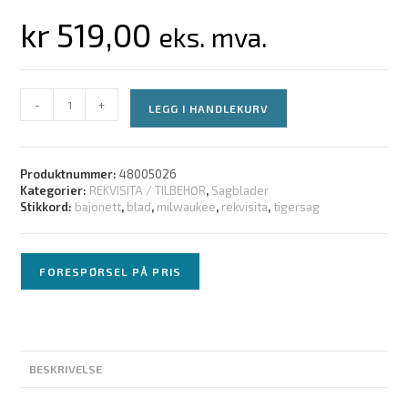
kr
519,00
eks. mva.
-
+
LEGG I HANDLEKURV
Produktnummer:
48005026
Kategorier:
REKVISITA / TILBEHØR
,
Sagblader
Stikkord:
bajonett
,
blad
,
milwaukee
,
rekvisita
,
tigersag
FORESPØRSEL PÅ PRIS
BESKRIVELSE