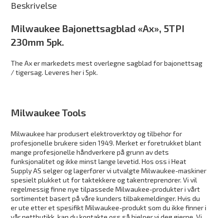
Beskrivelse
Milwaukee Bajonettsagblad «Ax», 5TPI
230mm 5pk.
The Ax er markedets mest overlegne sagblad for bajonettsag
/ tigersag. Leveres her i 5pk.
Milwaukee Tools
Milwaukee har produsert elektroverktøy og tilbehør for
profesjonelle brukere siden 1949. Merket er foretrukket blant
mange profesjonelle håndverkere på grunn av dets
funksjonalitet og ikke minst lange levetid. Hos oss i Heat
Supply AS selger og lagerfører vi utvalgte Milwaukee-maskiner
spesielt plukket ut for taktekkere og takentreprenører. Vi vil
regelmessig finne nye tilpassede Milwaukee-produkter i vårt
sortimentet basert på våre kunders tilbakemeldinger. Hvis du
er ute etter et spesifikt Milwaukee-produkt som du ikke finner i
vår nettbutikk, kan du kontakte oss så hjelper vi deg gjerne. Vi