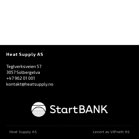
Heat Supply AS
Teglverksveien 57
3057 Solbergelva
+47 962 01 001
kontakt@heatsupply.no
Heat Supply AS
Levert av VIPnett AS