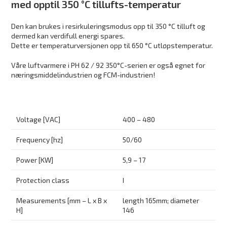
med opptil 350 °C tillufts-temperatur
Den kan brukes i resirkuleringsmodus opp til 350 °C tilluft og
dermed kan verdifull energi spares.
Dette er temperaturversjonen opp til 650 °C utløpstemperatur.
Våre luftvarmere i PH 62 / 92 350°C-serien er også egnet for
næringsmiddelindustrien og FCM-industrien!
Voltage [VAC]
400 – 480
Frequency [hz]
50/60
Power [KW]
5,9 – 17
Protection class
I
Measurements [mm – L x B x
length 165mm; diameter
H]
146