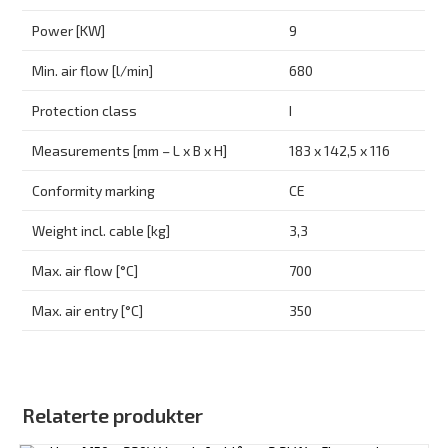
Power [KW]
9
Min. air flow [l/min]
680
Protection class
I
Measurements [mm – L x B x H]
183 x 142,5 x 116
Conformity marking
CE
Weight incl. cable [kg]
3,3
Max. air flow [°C]
700
Max. air entry [°C]
350
Relaterte produkter