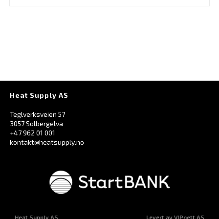
Heat Supply AS
Teglverksveien 57
3057 Solbergelva
+47 962 01 001
kontakt@heatsupply.no
Heat Supply AS
Levert av VIPnett AS