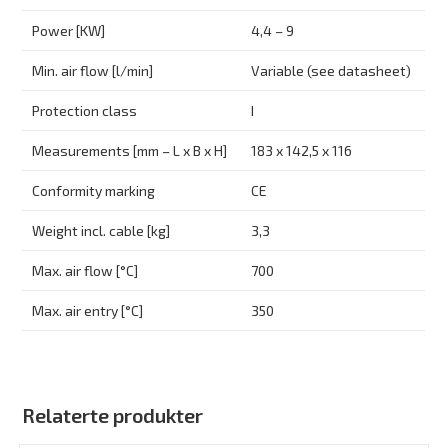
Power [KW]
4,4 – 9
Min. air flow [l/min]
Variable (see datasheet)
Protection class
I
Measurements [mm – L x B x H]
183 x 142,5 x 116
Conformity marking
CE
Weight incl. cable [kg]
3,3
Max. air flow [°C]
700
Max. air entry [°C]
350
Relaterte produkter