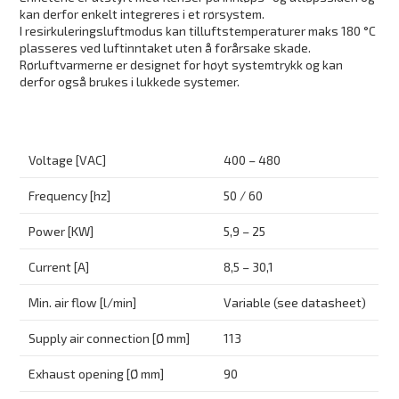
kan derfor enkelt integreres i et rørsystem.
I resirkuleringsluftmodus kan tilluftstemperaturer maks 180 °C
plasseres ved luftinntaket uten å forårsake skade.
Rørluftvarmerne er designet for høyt systemtrykk og kan
derfor også brukes i lukkede systemer.
Voltage [VAC]
400 – 480
Frequency [hz]
50 / 60
Power [KW]
5,9 – 25
Current [A]
8,5 – 30,1
Min. air flow [l/min]
Variable (see datasheet)
Supply air connection [Ø mm]
113
Exhaust opening [Ø mm]
90