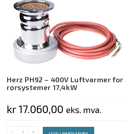
Herz PH92 – 400V Luftvarmer for
rørsystemer 17,4kW
kr
17.060,00
eks. mva.
-
+
LEGG I HANDLEKURV