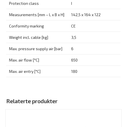
Protection class
I
Measurements [mm – L x B x H]
142,5 x 164 x 122
Conformity marking
CE
Weight incl. cable [kg]
3,5
Max. pressure supply air [bar]
6
Max. air flow [°C]
650
Max. air entry [°C]
180
Relaterte produkter