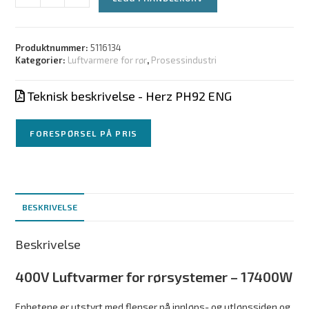
Produktnummer:
5116134
Kategorier:
Luftvarmere for rør
,
Prosessindustri
Teknisk beskrivelse - Herz PH92 ENG
FORESPØRSEL PÅ PRIS
BESKRIVELSE
Beskrivelse
400V Luftvarmer for rørsystemer – 17400W
Enhetene er utstyrt med flenser på innløps- og utløpssiden og