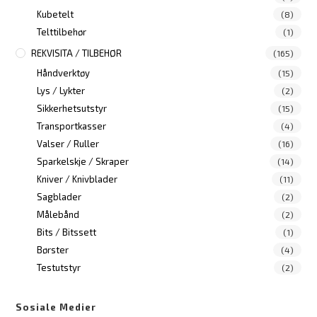
Kubetelt
(8)
Telttilbehør
(1)
REKVISITA / TILBEHØR
(165)
Håndverktøy
(15)
Lys / Lykter
(2)
Sikkerhetsutstyr
(15)
Transportkasser
(4)
Valser / Ruller
(16)
Sparkelskje / Skraper
(14)
Kniver / Knivblader
(11)
Sagblader
(2)
Målebånd
(2)
Bits / Bitssett
(1)
Børster
(4)
Testutstyr
(2)
Sosiale Medier