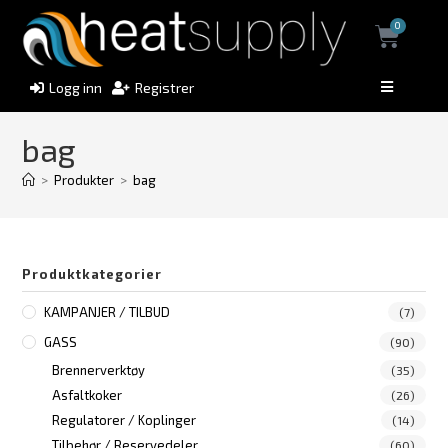
0
Logg inn
Registrer
bag
>
Produkter
>
bag
Produktkategorier
KAMPANJER / TILBUD
(7)
GASS
(90)
Brennerverktøy
(35)
Asfaltkoker
(26)
Regulatorer / Koplinger
(14)
Tilbehør / Reservedeler
(60)