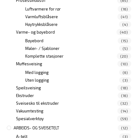
Prosessindustri
(65)
Luftvarmere for rør
(16)
Varmluftsblåsere
(41)
Høytrykksblåsere
(4)
Varme- og bøyebord
(40)
Bøyebord
(15)
Maler- / Sjabloner
(5)
Komplette stasjoner
(20)
Muffesveising
(10)
Med logging
(6)
Uten logging
(3)
Speilsveising
(18)
Ekstruder
(16)
Sveisesko til ekstruder
(32)
Vakuumtesting
(14)
Spesialverktøy
(59)
ARBEIDS- OG SVEISETELT
(12)
A-telt
(3)