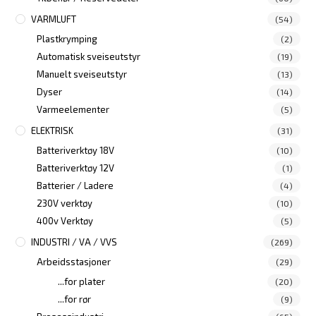
VARMLUFT
(54)
Plastkrymping
(2)
Automatisk sveiseutstyr
(19)
Manuelt sveiseutstyr
(13)
Dyser
(14)
Varmeelementer
(5)
ELEKTRISK
(31)
Batteriverktøy 18V
(10)
Batteriverktøy 12V
(1)
Batterier / Ladere
(4)
230V verktøy
(10)
400v Verktøy
(5)
INDUSTRI / VA / VVS
(269)
Arbeidsstasjoner
(29)
...for plater
(20)
...for rør
(9)