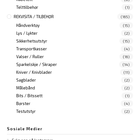
Telttilbehør
(1)
REKVISITA / TILBEHØR
(165)
Håndverktøy
(15)
Lys / Lykter
(2)
Sikkerhetsutstyr
(15)
Transportkasser
(4)
Valser / Ruller
(16)
Sparkelskje / Skraper
(14)
Kniver / Knivblader
(11)
Sagblader
(2)
Målebånd
(2)
Bits / Bitssett
(1)
Børster
(4)
Testutstyr
(2)
Sosiale Medier