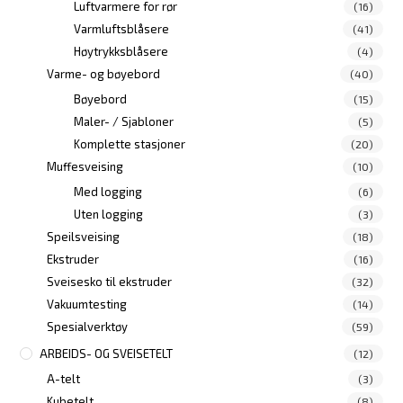
Luftvarmere for rør
(16)
Varmluftsblåsere
(41)
Høytrykksblåsere
(4)
Varme- og bøyebord
(40)
Bøyebord
(15)
Maler- / Sjabloner
(5)
Komplette stasjoner
(20)
Muffesveising
(10)
Med logging
(6)
Uten logging
(3)
Speilsveising
(18)
Ekstruder
(16)
Sveisesko til ekstruder
(32)
Vakuumtesting
(14)
Spesialverktøy
(59)
ARBEIDS- OG SVEISETELT
(12)
A-telt
(3)
Kubetelt
(8)