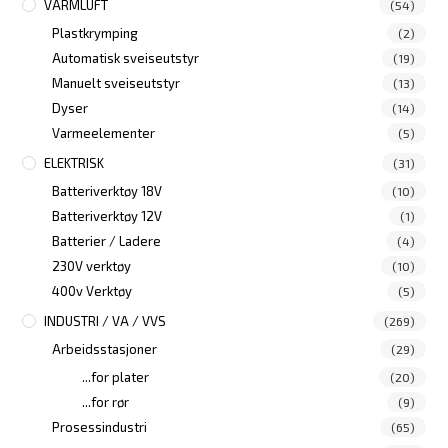
VARMLUFT
(54)
Plastkrymping
(2)
Automatisk sveiseutstyr
(19)
Manuelt sveiseutstyr
(13)
Dyser
(14)
Varmeelementer
(5)
ELEKTRISK
(31)
Batteriverktøy 18V
(10)
Batteriverktøy 12V
(1)
Batterier / Ladere
(4)
230V verktøy
(10)
400v Verktøy
(5)
INDUSTRI / VA / VVS
(269)
Arbeidsstasjoner
(29)
...for plater
(20)
...for rør
(9)
Prosessindustri
(65)