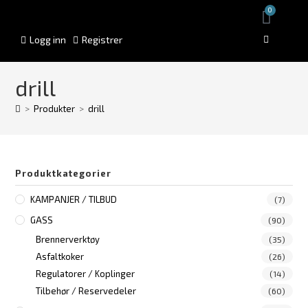
0
Logg inn
Registrer
drill
>
Produkter
>
drill
Produktkategorier
KAMPANJER / TILBUD
(7)
GASS
(90)
Brennerverktøy
(35)
Asfaltkoker
(26)
Regulatorer / Koplinger
(14)
Tilbehør / Reservedeler
(60)