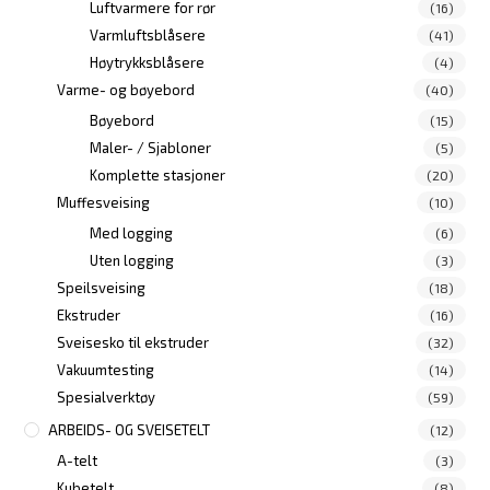
Luftvarmere for rør
(16)
Varmluftsblåsere
(41)
Høytrykksblåsere
(4)
Varme- og bøyebord
(40)
Bøyebord
(15)
Maler- / Sjabloner
(5)
Komplette stasjoner
(20)
Muffesveising
(10)
Med logging
(6)
Uten logging
(3)
Speilsveising
(18)
Ekstruder
(16)
Sveisesko til ekstruder
(32)
Vakuumtesting
(14)
Spesialverktøy
(59)
ARBEIDS- OG SVEISETELT
(12)
A-telt
(3)
Kubetelt
(8)