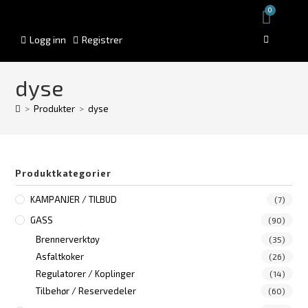
0
Logg inn
Registrer
dyse
>
Produkter
>
dyse
Produktkategorier
KAMPANJER / TILBUD
(7)
GASS
(90)
Brennerverktøy
(35)
Asfaltkoker
(26)
Regulatorer / Koplinger
(14)
Tilbehør / Reservedeler
(60)