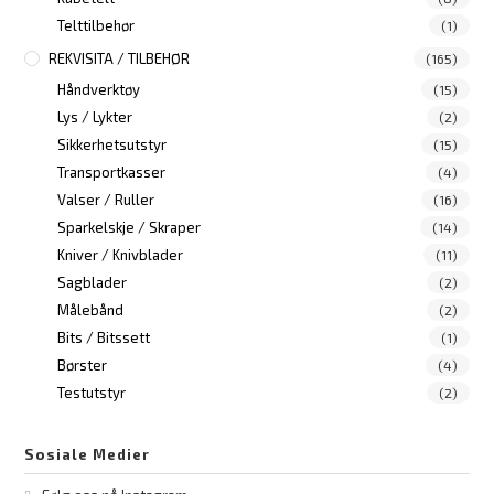
Telttilbehør
(1)
REKVISITA / TILBEHØR
(165)
Håndverktøy
(15)
Lys / Lykter
(2)
Sikkerhetsutstyr
(15)
Transportkasser
(4)
Valser / Ruller
(16)
Sparkelskje / Skraper
(14)
Kniver / Knivblader
(11)
Sagblader
(2)
Målebånd
(2)
Bits / Bitssett
(1)
Børster
(4)
Testutstyr
(2)
Sosiale Medier