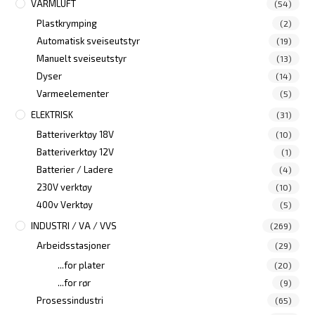
VARMLUFT
(54)
Plastkrymping
(2)
Automatisk sveiseutstyr
(19)
Manuelt sveiseutstyr
(13)
Dyser
(14)
Varmeelementer
(5)
ELEKTRISK
(31)
Batteriverktøy 18V
(10)
Batteriverktøy 12V
(1)
Batterier / Ladere
(4)
230V verktøy
(10)
400v Verktøy
(5)
INDUSTRI / VA / VVS
(269)
Arbeidsstasjoner
(29)
...for plater
(20)
...for rør
(9)
Prosessindustri
(65)