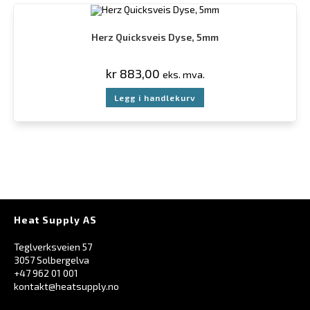
Herz Quicksveis Dyse, 5mm
kr
883,00
eks. mva.
Legg i handlekurv
Heat Supply AS
Teglverksveien 57
3057 Solbergelva
+47 962 01 001
kontakt@heatsupply.no