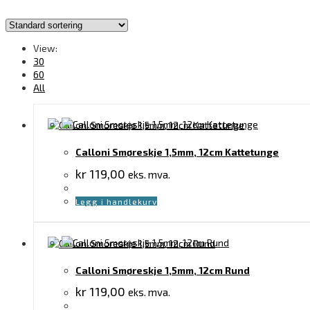
View:
30
60
All
Calloni Smøreskje 1,5mm, 12cm Kattetunge
kr
119,00
eks. mva.
Legg i handlekurv
Calloni Smøreskje 1,5mm, 12cm Rund
kr
119,00
eks. mva.