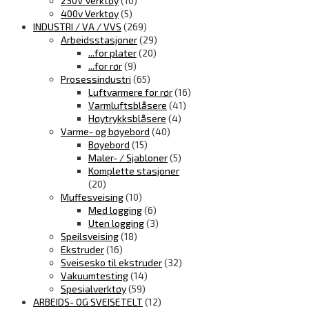
230V verktøy
(10)
400v Verktøy
(5)
INDUSTRI / VA / VVS
(269)
Arbeidsstasjoner
(29)
...for plater
(20)
...for rør
(9)
Prosessindustri
(65)
Luftvarmere for rør
(16)
Varmluftsblåsere
(41)
Høytrykksblåsere
(4)
Varme- og bøyebord
(40)
Bøyebord
(15)
Maler- / Sjabloner
(5)
Komplette stasjoner
(20)
Muffesveising
(10)
Med logging
(6)
Uten logging
(3)
Speilsveising
(18)
Ekstruder
(16)
Sveisesko til ekstruder
(32)
Vakuumtesting
(14)
Spesialverktøy
(59)
ARBEIDS- OG SVEISETELT
(12)