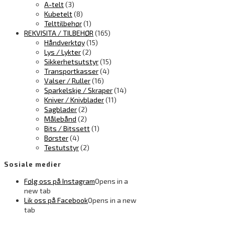
A-telt
(3)
Kubetelt
(8)
Telttilbehør
(1)
REKVISITA / TILBEHØR
(165)
Håndverktøy
(15)
Lys / Lykter
(2)
Sikkerhetsutstyr
(15)
Transportkasser
(4)
Valser / Ruller
(16)
Sparkelskje / Skraper
(14)
Kniver / Knivblader
(11)
Sagblader
(2)
Målebånd
(2)
Bits / Bitssett
(1)
Børster
(4)
Testutstyr
(2)
Sosiale medier
Følg oss på Instagram
Opens in a
new tab
Lik oss på Facebook
Opens in a new
tab